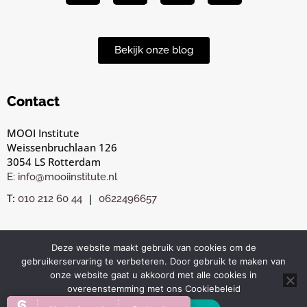
Bekijk onze blog
Contact
MOOI Institute
Weissenbruchlaan 126
3054 LS Rotterdam
E: info@mooiinstitute.nl
T:
|
010 212 60 44
0622496657
Deze website maakt gebruik van cookies om de
gebruikerservaring te verbeteren. Door gebruik te maken van
© Copyright MOOI Institute Rotterdam 2025. All rights
onze website gaat u akkoord met alle cookies in
reserved. |
|
Privacybeleid
Algemene voorwaarden
overeenstemming met ons Cookiebeleid