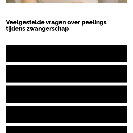
Veelgestelde vragen over peelings
tijdens zwangerschap
Kan ik tijdens mijn zwangerschap nog een
peeling laten doen bij Mooi Institute?
Waarom is The Ormedic Peel wél veilig tijdens
de zwangerschap?
Is het mogelijk om pigmentvlekken door
zwangerschap (melasma) te behandelen?
Wat zijn tekenen dat een product niet veilig is
tijdens mijn zwangerschap?
Hoe kan ik een afspraak maken?