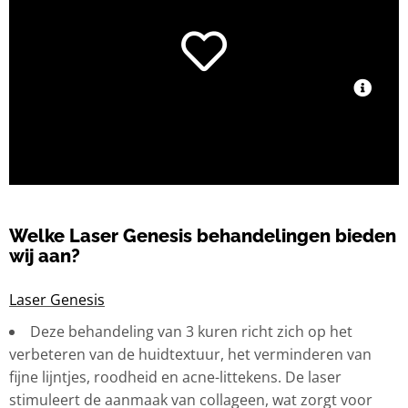
bijwerkingen.
en alle huidskleuren, met minimale
Laser Genesis is geschikt voor elk huidtype
Effectief en veilig
Welke Laser Genesis behandelingen bieden
wij aan?
Laser Genesis
Deze behandeling van 3 kuren richt zich op het
verbeteren van de huidtextuur, het verminderen van
fijne lijntjes, roodheid en acne-littekens. De laser
stimuleert de aanmaak van collageen, wat zorgt voor