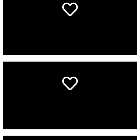
lijntjes en het verkleinen van grove poriën
huidstructuur, het verminderen van fijne
Laser Genesis helpt bij het verbeteren van de
Huidverbetering
jonger oogt.
collageen, waardoor de huid steviger en
Laser Genesis stimuleert de aanmaak van
Huidverjonging