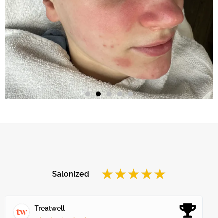
★
★
★
★
★
Salonized
Treatwell