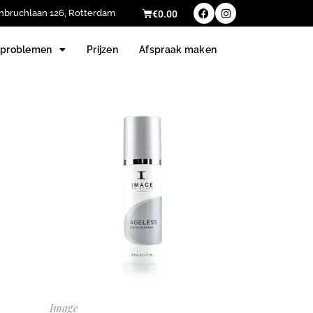
nbruchlaan 126, Rotterdam
€
0.00
dproblemen
Prijzen
Afspraak maken
Image