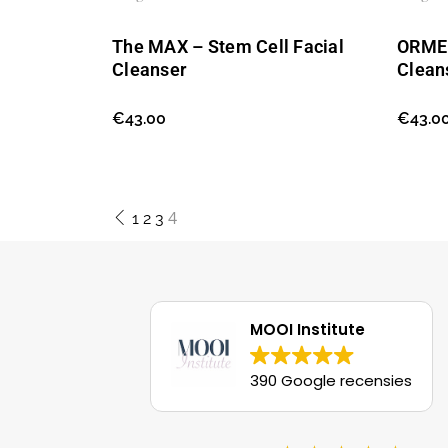
The MAX – Stem Cell Facial
ORMED
Cleanser
Clean
€
43.00
€
43.0
4
1
2
3
MOOI Institute
390 Google recensies