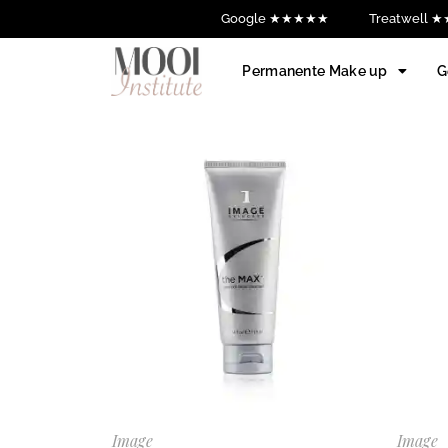
Google ★★★★★
Treatwell
Permanente Make up
G
Image
Image