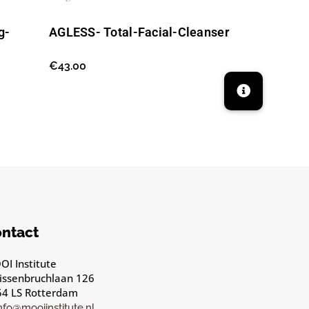
g-
AGLESS- Total-Facial-Cleanser
€
43.00
ntact
I Institute
issenbruchlaan 126
54 LS Rotterdam
info@mooiinstitute.nl