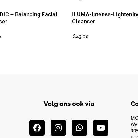
IC – Balancing Facial
ILUMA-Intense-Lightenin
ser
Cleanser
0
€
43.00
Volg ons ook via
Co
MOO
We
30
E: 