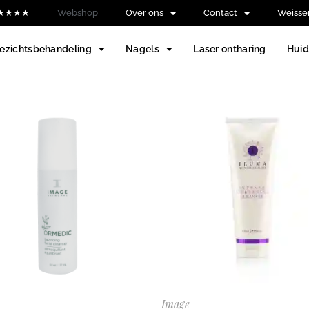
 ★★★★★
Webshop
Over ons
Contact
Weisse
ezichtsbehandeling
Nagels
Laser ontharing
Hui
Image