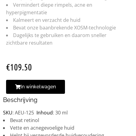
Vermindert diepe rimpels, acne en
hyperpigmentatie
Kalmeert en verzacht de huid
Bevat onze baanbrekende XOSM-technologie
Dagelijks te gebruiken en daarom sneller
zichtbare resultaten
€
109.50
In winkelwagen
Beschrijving
SKU
:
AEU-125
Inhoud
:
30 ml
Bevat retinol
Vette en acnegevoelige huid
Helpt bij vergevorderde huidveroudering