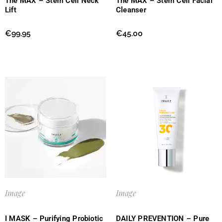
The MAX – Stem Cell Neck
The MAX – Stem Cell Facial
Lift
Cleanser
€
99.95
€
45.00
Image
Image
I MASK – Purifying Probiotic
DAILY PREVENTION – Pure