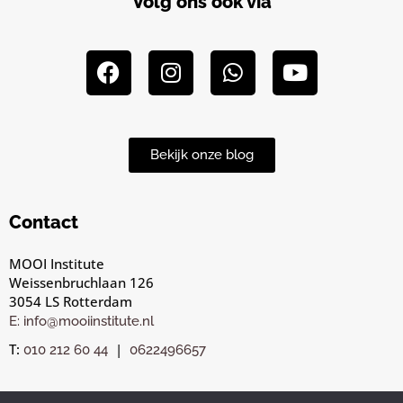
Volg ons ook via
Bekijk onze blog
Contact
MOOI Institute
Weissenbruchlaan 126
3054 LS Rotterdam
E: info@mooiinstitute.nl
T:
|
010 212 60 44
0622496657