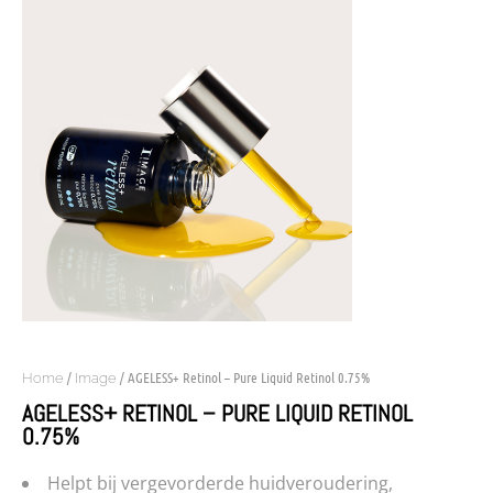
/
/ AGELESS+ Retinol – Pure Liquid Retinol 0.75%
Home
Image
AGELESS+ RETINOL – PURE LIQUID RETINOL
0.75%
Helpt bij vergevorderde huidveroudering,