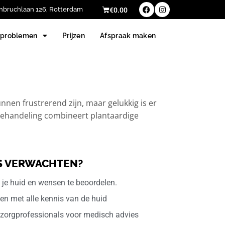
nbruchlaan 126, Rotterdam
€
0.00
dproblemen
Prijzen
Afspraak maken
nnen frustrerend zijn, maar gelukkig is er
behandeling combineert plantaardige
NS VERWACHTEN?
 je huid en wensen te beoordelen.
ten met alle kennis van de huid
 zorgprofessionals voor medisch advies