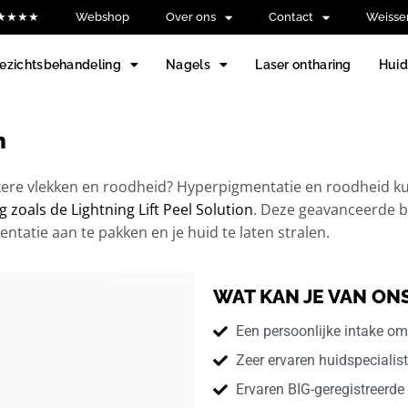
 ★★★★★
Webshop
Over ons
Contact
Weisse
ezichtsbehandeling
Nagels
Laser ontharing
Hui
n
donkere vlekken en roodheid? Hyperpigmentatie en roodheid ku
 zoals de Lightning Lift Peel Solution
. Deze geavanceerde 
tatie aan te pakken en je huid te laten stralen.
WAT KAN JE VAN O
Een persoonlijke intake om
Zeer ervaren huidspecialis
Ervaren BIG-geregistreerde