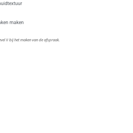
huidtextuur
raken maken
evel II bij het maken van de afspraak.