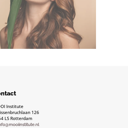
ntact
I Institute
issenbruchlaan 126
54 LS Rotterdam
info@mooiinstitute.nl