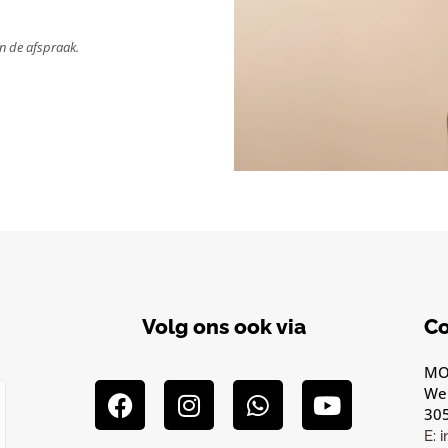
an de afspraak.
Volg ons ook via
Co
MOO
We
30
E: 