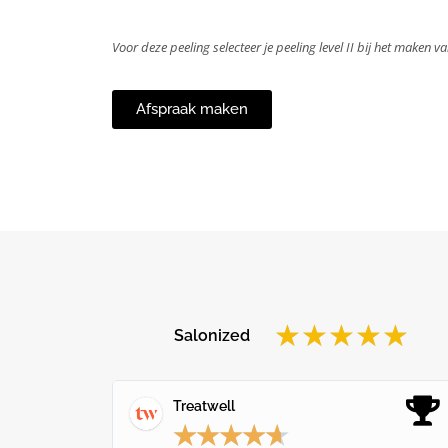
Voor deze peeling selecteer je peeling level II bij het maken v
Afspraak maken
★
★
★
★
★
Salonized
Treatwell
★
★
★
★
★