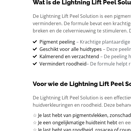
Wat is de Lightning Lift Peel Sol
De Lightning Lift Peel Solution is een pigm
verminderen. De formule bevat een krachtig
breken en de celvernieuwing te stimuleren. D
Pigment peeling
–
Krachtige plantaardige
Geschikt voor alle huidtypes
– Deze peelin
Kalmerend en verzachtend
– De peeling h
Vermindert roodheid
– De formule helpt
Voor wie de Lightning Lift Peel 
De Lightning Lift Peel Solution is een effect
huidverkleuringen en roodheid. Deze behande
☆
Je last hebt van pigmentvlekken, zonscha
☆
Je een ongelijkmatige huidteint
hebt
en een
☆
Je last hebt van roodheid, rosacea of cou