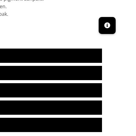
en.
pak.