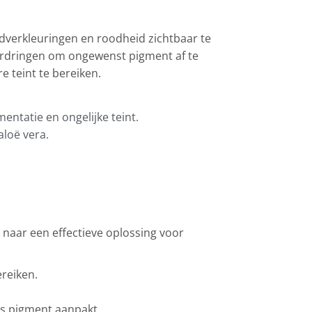
idverkleuringen en roodheid zichtbaar te
oordringen om ongewenst pigment af te
e teint te bereiken.
entatie en ongelijke teint.
loë vera.
is naar een effectieve oplossing voor
ereiken.
s pigment aanpakt.