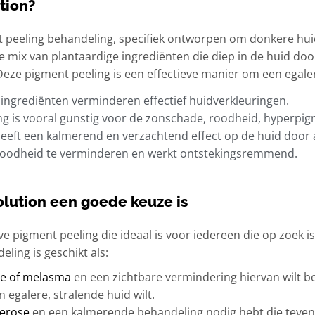
ution?
ent peeling behandeling, specifiek ontworpen om donkere hu
e mix van plantaardige ingrediënten die diep in de huid d
eze pigment peeling is een effectieve manier om een egaler
 ingrediënten verminderen effectief huidverkleuringen.
g is vooral gunstig voor de zonschade, roodheid, hyperpigm
eeft een kalmerend en verzachtend effect op de huid door a
 roodheid te verminderen en werkt ontstekingsremmend.
Solution een goede keuze is
ieve pigment peeling die ideaal is voor iedereen die op zoek 
ling is geschikt als:
de of melasma
en een zichtbare vermindering hiervan wilt b
 egalere, stralende huid wilt.
perose
en een kalmerende behandeling nodig hebt die teven