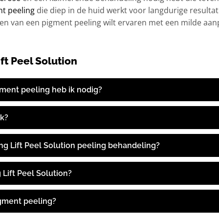
nt peeling
die diep in de huid werkt voor langdurige resultat
en van een pigment peeling wilt ervaren met een milde aan
ft Peel Solution
ent peeling heb ik nodig?
jk?
ng Lift Peel Solution peeling behandeling?
 Lift Peel Solution?
igment peeling?