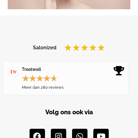
★
★
★
★
★
Salonized
Treatwell
★
★
★
★
★
Meer dan 280 reviews
Volg ons ook via