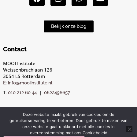
Bekijk onze blog
Contact
MOOI Institute
Weissenbruchlaan 126
3054 LS Rotterdam
E: info@mooiinstitute.nl
T:
|
010 212 60 44
0622496657
Deze website maakt gebruik van cookies om de
gebruikerservaring te verbeteren. Door gebruik te maken van
© Copyright MOOI Institute Rotterdam 2025. All rights
onze website gaat u akkoord met alle cookies in
reserved. |
|
Privacybeleid
Algemene voorwaarden
overeenstemming met ons Cookiebeleid